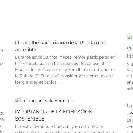
El Foro Iberoamericano de la Rábida más
VI
accesible
en
PR
Durante estos últimos meses hemos participado en
57
la remodelación de los espacios de acceso al
Vig
Muelle de las Carabelas y Foro Iberoamericano de
Vig
la Rábida. El Foro, está considerado como uno de
pre
los grandes espacios [...]
an
ada
La
IMPORTANCIA DE LA EDIFICACIÓN
av
s.
SOSTENIBLE.
za,
La
a
El sector de la construcción, y en concreto la
de 
da
edificación, es uno de los motores más importantes
tre