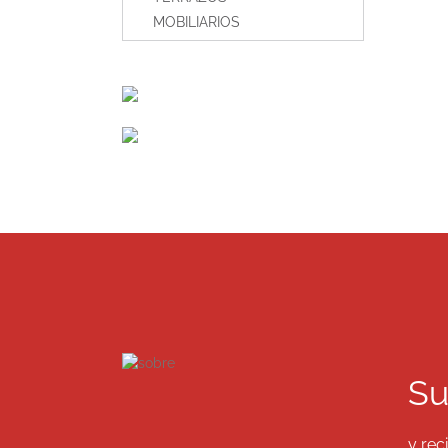
MOBILIARIOS
Su
y rec