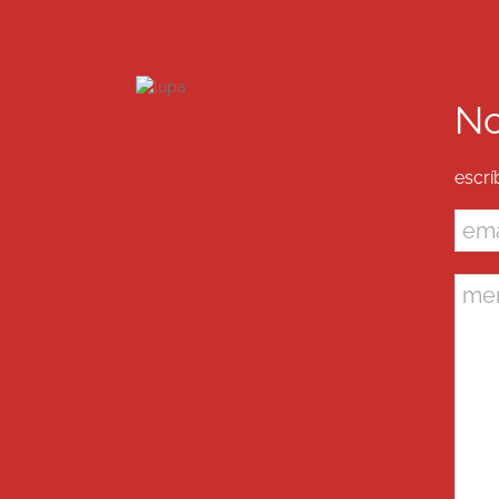
No
escrí