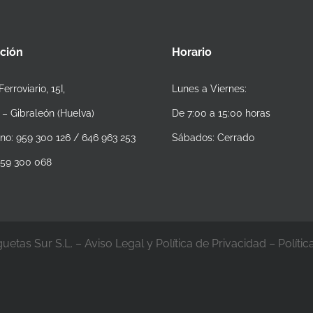
cción
Horario
Ferroviario, 15I,
Lunes a Viernes:
 – Gibraleón (Huelva)
De 7:00 a 15:00 horas
ono: 959 300 126 / 646 963 253
Sábados: Cerrado
 959 300 068
uetas Sur S.L. –
Aviso Legal y Política de Privacidad
–
Políti