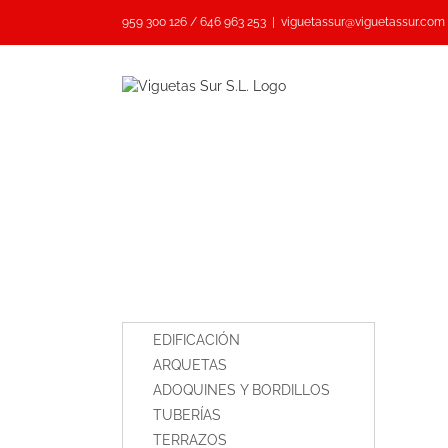
Saltar
959 300 126 / 646 963 253
|
viguetassur@viguetassur.com
al
contenido
EDIFICACIÓN
ARQUETAS
ADOQUINES Y BORDILLOS
TUBERÍAS
TERRAZOS