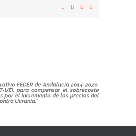
Facebook
X
LinkedIn
Correo
electrónico
erativo FEDER de Andalucía 2014-2020,
T-UE), para compensar el sobrecoste
 por el incremento de los precios del
ontra Ucrania.”