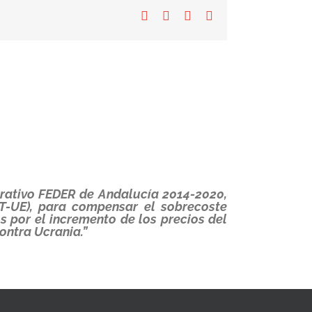
Facebook
X
LinkedIn
Correo
electrónico
erativo FEDER de Andalucía 2014-2020,
T-UE), para compensar el sobrecoste
 por el incremento de los precios del
ontra Ucrania.”