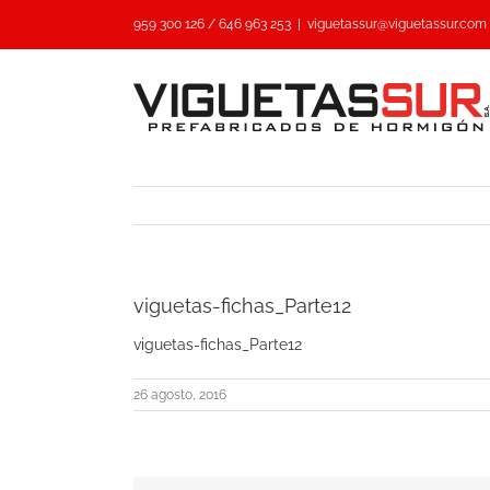
Saltar
959 300 126 / 646 963 253
|
viguetassur@viguetassur.com
al
contenido
viguetas-fichas_Parte12
viguetas-fichas_Parte12
26 agosto, 2016