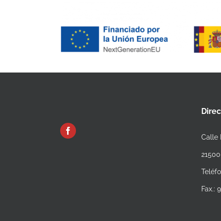
Dire
Calle 
21500
Teléf
Fax.: