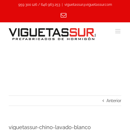
Saltar
959 300 126 / 646 963 253
|
viguetassur@viguetassur.com
al
Correo
contenido
electrónico
Anterior
viguetassur-chino-lavado-blanco